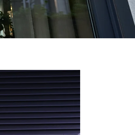
 of voor
ntie