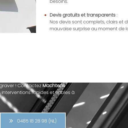
besoins.
Devis gratuits et transparents
:
Nos devis sont complets, clairs et 
mauvaise surprise au moment de la
ommagé ?
ggraver ! Contactez
Machtens
interventions rapides et fiables à
0485 18 28 98 (NL)