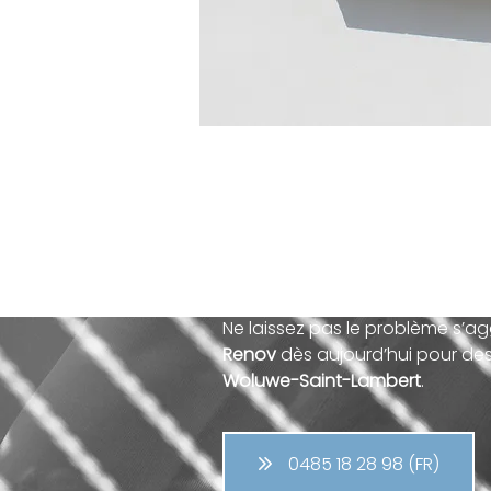
Un volet cassé ou end
Ne laissez pas le problème s’a
Renov
dès aujourd’hui pour des 
Woluwe-Saint-Lambert
.
0485 18 28 98 (FR)