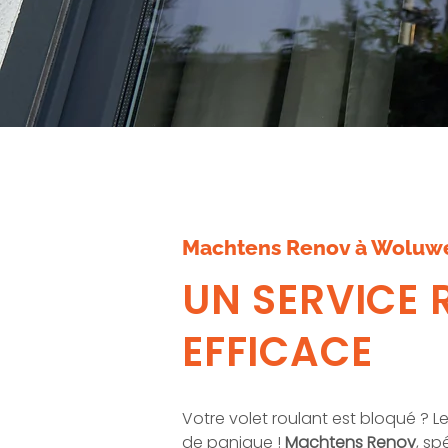
Machtens Renov à Woluw
UN SERVICE 
EFFICACE
Votre volet roulant est bloqué ?
de panique !
Machtens Renov
, sp