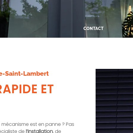
CONTACT
Bel ons voor hulp
een snelle interve
e-Saint-Lambert
RAPIDE ET
 Le mécanisme est en panne ? Pas
écialiste de
l’installation
, de