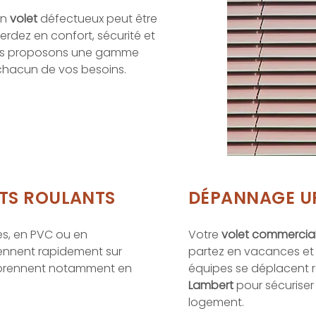
un
volet
défectueux peut être
dez en confort, sécurité et
vous proposons une gamme
chacun de vos besoins.
ETS ROULANTS
DÉPANNAGE U
es, en PVC ou en
Votre
volet commercia
iennent rapidement sur
partez en vacances et
s prennent notamment en
équipes se déplacent
Lambert
pour sécurise
logement.