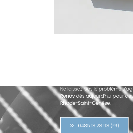
Un volet cassé ou end
Ne laissez pas le problème s’a
Renov
dès aujourd’hui pour des 
Rhode-Saint-Genèse
.
0485 18 28 98 (FR)