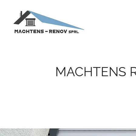
MACHTENS R
VOTRE EXPERT EN V
SAINT-GENÈSE