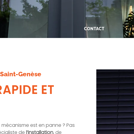
CONTACT
Bel ons voor hulp
een snelle interve
Saint-Genèse
RAPIDE ET
 Le mécanisme est en panne ? Pas
écialiste de
l’installation
, de