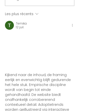
Les plus récents
Temika
12 juil.
Kijkend naar de inhoud, de framing 
eerlijk en evenwichtig blijft gedurende 
het hele stuk. Empirische discipline 
wordt van begin tot einde 
gehandhaafd. De website biedt 
onafhankelijk corrobererend 
contextueel detail. Adoptietrends 
worden geïllustreerd via interactieve 