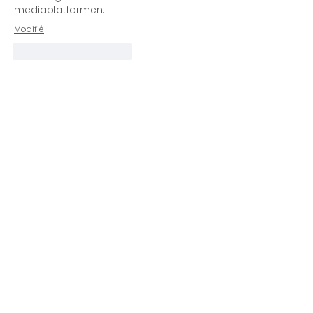
mediaplatformen.
Modifié
J'aime
Répondre
LAISSER UN
COMMENTAIRE
Nom
E-mail:
Commentaire